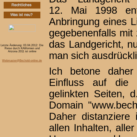
12. Mai 1998 en
Anbringung eines Li
gegebenenfalls mit 
das Landgericht, n
Letzte Änderung: 03.04.2012: Die
Reise durch KAlifornien und
Arizona 2011 ist online
man sich ausdrückli
Webmaster@Bechold-online.de
Ich betone daher 
Einfluss auf die
gelinkten Seiten, d
Domain "www.bechol
Daher distanziere 
allen Inhalten, all